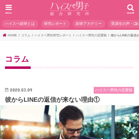
menu
search
ハイスペ総研とは
研究レポート
総研アカデミー
受講生の声・口
HOME
コラム
ハイスペ男性研究レポート
ハイスペ男性の恋愛観
彼からLINEの返信
コラム
2020.03.09
ハイスペ男性の恋愛観
彼からLINEの返信が来ない理由①