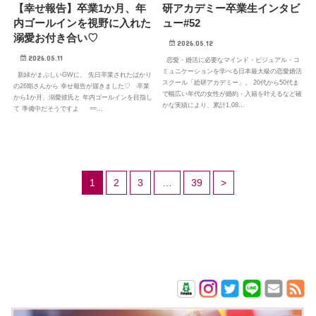
研アカデミー卒業生インタビ
【幸せ報告】卒業1か月、年
ュー#52
内ゴールインを視野に入れた
溺愛お付き合い♡
2026.05.12
2026.05.11
恋愛・婚活に必要なマインド・ビジュアル・コ
ミュニケーションを学べる日本最大級の恋愛婚活
新緑がまぶしいGWに、 先日卒業されたばかり
スクール「総研アカデミー」。 20代から50代ま
の26期さんから 幸せ報告が届きました♡ 卒業
で幅広い年代の女性が婚約・入籍を叶えるなど確
から1か月、溺愛彼氏と 年内ゴールインを目指し
かな実績により、累計1,08…
て 準備中だそうですよ ==…
1
2
3
…
39
>