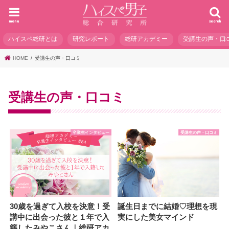
menu
search
ハイスペ総研とは
研究レポート
総研アカデミー
受講生の声・口
HOME
受講生の声・口コミ
受講生の声・口コミ
卒業生インタビュー
受講生の声・口コミ
30歳を過ぎて入校を決意！受
誕生日までに結婚♡理想を現
講中に出会った彼と１年で入
実にした美女マインド
籍したみやこさん｜総研アカ