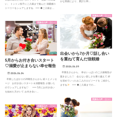
かな実績により、累計1,08…
い、 トントン拍子にご入籍まで進んだ 溺愛婚ス
トーリーをシェアしますね === ◆ご入籍ま…
受講生の声・口コミ
受講生の声・口コミ
出会いから7か月♡話し合い
を重ねて育んだ信頼婚
5月からお付き合いスタート
♡溺愛が止まらない幸せ報告
2026.06.09
卒業生さんから、 幸せいっぱいのご入籍報告が
2026.06.04
届きました♡ 会えない寂しさを乗り越えて 絆
卒業したばかりの26期生さんから 続々とメッセ
を深めていったお二人のエピソードを ご紹介し
ージ お付き合いスタート＆溺愛報告 が届いた
ますね
=== ◆ご入籍までの…
のでシェアしますね♡ === 5月にお付き合い
を始めた方がいて お付き合い…
受講生の声・口コミ
受講生の声・口コミ