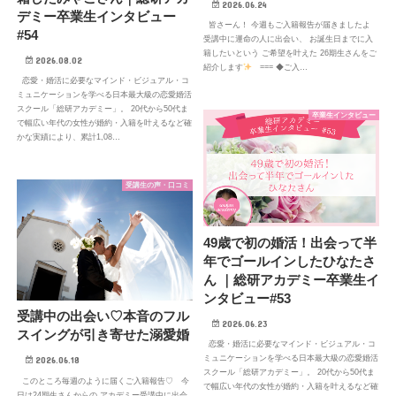
2026.06.24
デミー卒業生インタビュー
皆さーん！ 今週もご入籍報告が届きましたよ
#54
受講中に運命の人に出会い、 お誕生日までに入
籍したいという ご希望を叶えた 26期生さんをご
2026.08.02
紹介します
=== ◆ご入…
恋愛・婚活に必要なマインド・ビジュアル・コ
ミュニケーションを学べる日本最大級の恋愛婚活
スクール「総研アカデミー」。 20代から50代ま
卒業生インタビュー
で幅広い年代の女性が婚約・入籍を叶えるなど確
かな実績により、累計1,08…
受講生の声・口コミ
49歳で初の婚活！出会って半
年でゴールインしたひなたさ
ん ｜総研アカデミー卒業生イ
ンタビュー#53
受講中の出会い♡本音のフル
2026.06.23
スイングが引き寄せた溺愛婚
恋愛・婚活に必要なマインド・ビジュアル・コ
ミュニケーションを学べる日本最大級の恋愛婚活
2026.06.18
スクール「総研アカデミー」。 20代から50代ま
このところ毎週のように届くご入籍報告♡ 今
で幅広い年代の女性が婚約・入籍を叶えるなど確
日は24期生さんからの アカデミー受講中に出会