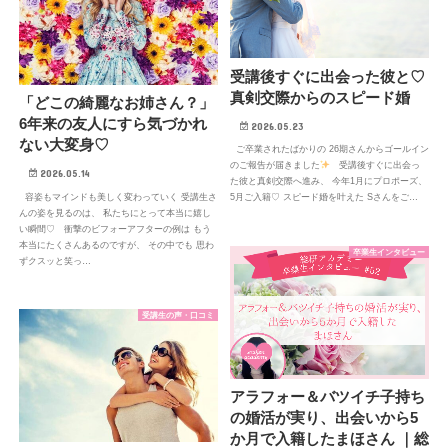
受講後すぐに出会った彼と♡
真剣交際からのスピード婚
「どこの綺麗なお姉さん？」
6年来の友人にすら気づかれ
2026.05.23
ない大変身♡
ご卒業されたばかりの 26期さんからゴールイン
のご報告が届きました
受講後すぐに出会っ
2026.05.14
た彼と真剣交際へ進み、 今年1月にプロポーズ、
容姿もマインドも美しく変わっていく 受講生さ
5月ご入籍♡ スピード婚を叶えた Sさんをご…
んの姿を見るのは、 私たちにとって本当に嬉し
い瞬間♡ 衝撃のビフォーアフターの例は もう
本当にたくさんあるのですが、 その中でも 思わ
卒業生インタビュー
ずクスッと笑っ…
受講生の声・口コミ
アラフォー＆バツイチ子持ち
の婚活が実り、出会いから5
か月で入籍したまほさん ｜総