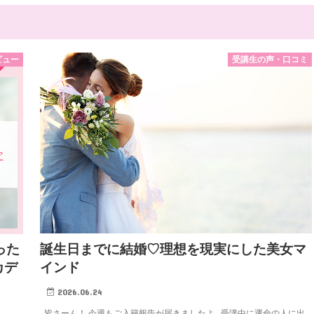
ビュー
受講生の声・口コミ
誕生日までに結婚♡理想を現実にした美女マ
った
インド
カデ
2026.06.24
皆さーん！ 今週もご入籍報告が届きましたよ 受講中に運命の人に出