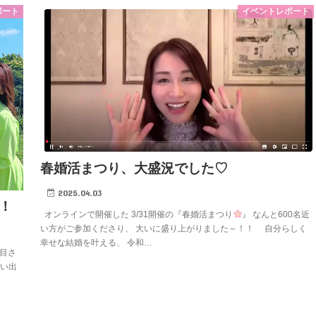
ポート
イベントレポート
春婚活まつり、大盛況でした♡
2025.04.03
！
オンラインで開催した 3/31開催の『春婚活まつり
』 なんと600名近
い方がご参加くださり、 大いに盛り上がりました～！！ 自分らしく
幸せな結婚を叶える、 令和…
注目さ
い出