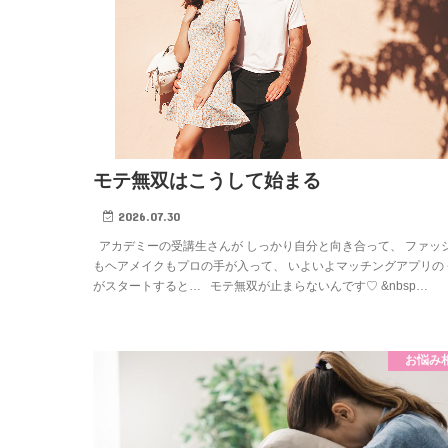
モテ無双はこうして始まる
2026.07.30
アカデミーの受講生さんが しっかり自分と向き合って、 ファッ
もヘアメイクもプロの手が入って、 いよいよマッチングアプリの
がスタートすると… モテ無双が止まらないんです♡ &nbsp…
お悩み