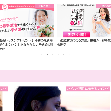
恋愛無双になる方法」書籍の一部を無料
【モテドリル】ハイスペ男子・イケメン
開♡
子の落とし方
インド
ハイスペ男性にモテるマインド