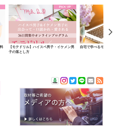
男
自宅で学べるモテ力強化コンテンツ
あなたの思い込みを発見して、
短ルートを見つける『村診断』