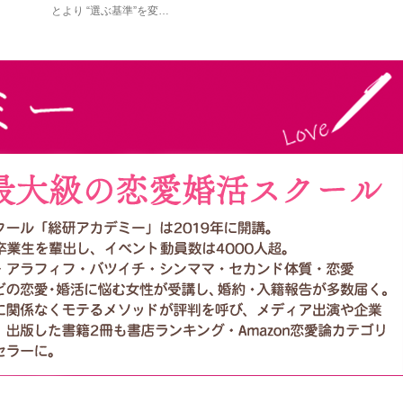
とより “選ぶ基準”を変…