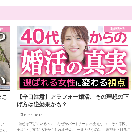
信
動画配信
【辛口注意】アラフォー婚活、その理想の下
きこ
げ方は逆効果かも？
2026.02.15
理想を下げているのに、なぜかパートナーに出会えない… その原因、
ない、
実は”下げ方”にあるかもしれません。 一番大切なのは、 理想を下げるこ
せん。