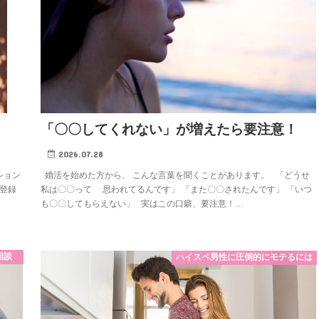
「〇〇してくれない」が増えたら要注意！
2026.07.28
ション
婚活を始めた方から、 こんな言葉を聞くことがあります。 「どうせ
 登録
私は〇〇って 思われてるんです」 「また〇〇されたんです」 「いつ
も〇〇してもらえない」 実はこの口癖、要注意！…
相談
ハイスペ男性に圧倒的にモテるには