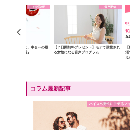
音声配信
料プレゼント】モテて溺愛され
【動画レッスンプレゼント】令和の最新婚
「
る音声プログラム
活でうまくいく！ あなたらしい幸せ婚の叶
公
えかた
コラム最新記事
ハイスペ男性にモテるマ