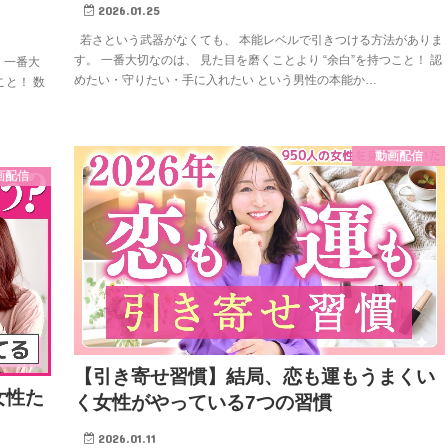
2026.01.25
若さという武器がなくても、 本能レベルで引きつける方法がありま
す。 一番大切なのは、 見た目を磨くことより “余白”を持つこと！ 認
 一番大
めたい・守りたい・手に入れたい という男性の本能か…
こと！ 数
動画配信
画配信
【引き寄せ習慣】結局、恋も運もうまくい
女性た
く女性がやっている7つの習慣
2026.01.11