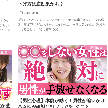
下げ方は逆効果かも？
2026.02.15
理想を下げているのに、なぜかパートナーに出会えない… その原
決まらな
因、実は”下げ方”にあるかもしれません。 一番大切なのは、 理想を
いかもしれ
下げることより “選ぶ基準”を変…
タイミン
動画配信
画配信
【男性心理】本能が動く！男性が追いかけ
度が激
る女性が絶対に”しない”5つのこと