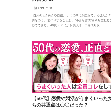
2026.01.18
自分のときめきや自信、 いつの間にか忘れていませんか？
切なのは、 若作りすることより “小さな習慣”を積み重ねる
秒でできる、 40代・50代から 美人オーラを取り戻…
動
【50代】恋愛や婚活がうまくいった
ちの共通点は〇〇だった？