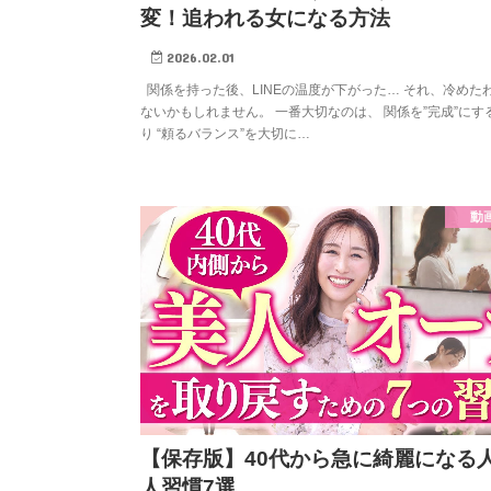
変！追われる女になる方法
2026.02.01
関係を持った後、LINEの温度が下がった… それ、冷めた
ないかもしれません。 一番大切なのは、 関係を”完成”にす
り “頼るバランス”を大切に…
動
【保存版】40代から急に綺麗になる
人習慣7選