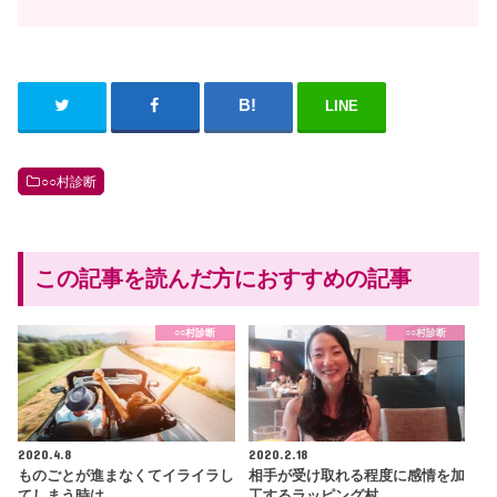
LINE
○○村診断
この記事を読んだ方におすすめの記事
○○村診断
○○村診断
2020.4.8
2020.2.18
ものごとが進まなくてイライラし
相手が受け取れる程度に感情を加
てしまう時は…
工するラッピング村