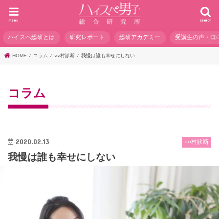
menu
search
ハイスペ総研とは
研究レポート
総研アカデミー
受講生の声・口
HOME
コラム
○○村診断
我慢は誰も幸せにしない
コラム
2020.02.13
○○村診断
我慢は誰も幸せにしない