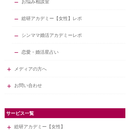
お悩み相談室
総研アカデミー【女性】レポ
シンママ婚活アカデミーレポ
恋愛・婚活星占い
メディアの方へ
お問い合わせ
サービス一覧
総研アカデミー【女性】