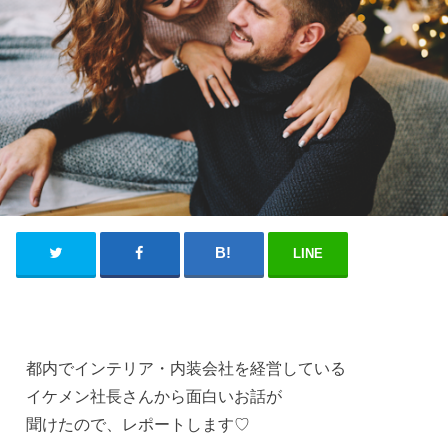
LINE
都内でインテリア・内装会社を経営している
イケメン社長さんから面白いお話が
聞けたので、レポートします♡