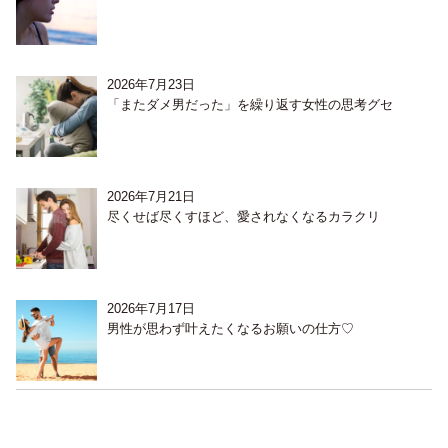
2026年7月23日
「またダメ男だった」を繰り返す女性の思考グセ
2026年7月21日
尽くせば尽くすほど、愛されなくなるカラクリ
2026年7月17日
男性が思わず叶えたくなるお願いの仕方♡