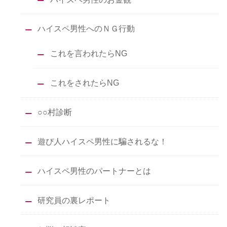
ハイスペ男性へのＮＧ行動
これを言われたらNG
これをされたらNG
○○村診断
遊び人ハイスペ男性に騙されるな！
ハイスペ男性のパートナーとは
研究員の裏レポート