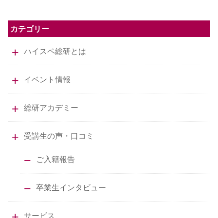
カテゴリー
ハイスペ総研とは
イベント情報
総研アカデミー
受講生の声・口コミ
ご入籍報告
卒業生インタビュー
サービス