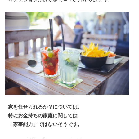
家を任せられるか？については、
特にお金持ちの家庭に関しては
「家事能力」ではないそうです。