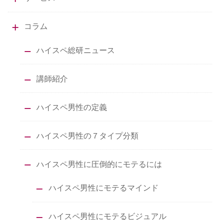
コラム
ハイスペ総研ニュース
講師紹介
ハイスペ男性の定義
ハイスペ男性の７タイプ分類
ハイスペ男性に圧倒的にモテるには
ハイスペ男性にモテるマインド
ハイスペ男性にモテるビジュアル