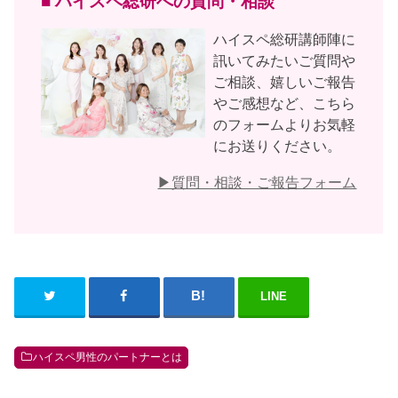
■ ハイスペ総研への質問・相談
ハイスペ総研講師陣に
訊いてみたいご質問や
ご相談、嬉しいご報告
やご感想など、こちら
のフォームよりお気軽
にお送りください。
▶︎質問・相談・ご報告フォーム
LINE
ハイスペ男性のパートナーとは