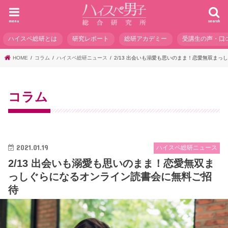
menu
search
ハイスペ総研とは
研究レポート
総研アカデミー
受講生の声・口
HOME
コラム
ハイスペ総研ニュース
2/13 出会いも溺愛も思いのまま！恋愛無双ま
コラム
2021.01.19
ハイスペ総研ニュース
2/13 出会いも溺愛も思いのまま！恋愛無双ま
っしぐらになるオンライン読書会に無料ご招
待