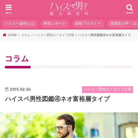
menu
search
ハイスペ総研とは
研究レポート
総研アカデミー
受講生の声・口
HOME
コラム
ハイスペ男性の７タイプ分類
ハイスペ男性図鑑④ネオ
コラム
2019.02.04
ハイスペ男性の７タイプ分類
ハイスペ男性図鑑④ネオ富裕層タイプ