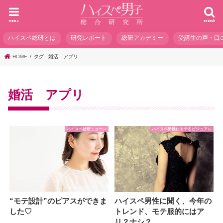
menu
search
ハイスペ総研とは
研究レポート
総研アカデミー
受講生の声・口
HOME
タグ : 婚活 アプリ
婚活 アプリ
ハイスペ総研ニュース
ハイスペ男性にモテるビジュアル
“モテ設計”のピアスができま
ハイスペ男性に聞く、今年の
した♡
トレンド、モテ服的にはア
リ？ナシ？