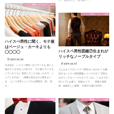
い。 女性らしい、色っぽい、…
ハイスペ男性にモテるビジュアル
ハイスペ男性の７タイプ分類
ハイスぺ男性に聞く、モテ服
はベージュ・カーキよりも
ハイスペ男性図鑑⑦生まれが
◯◯◯◯
リッチなノーブルタイプ
2019.02.28
2019.02.07
引き続き、ハイスペ男性へのリサーチを 着々と
進めている今日この頃です。 モテ服リサーチを
どんなタイプのハイスぺ男性がいるのか？ を解
しているうちに 発見したことがあったので、シ
説するハイスぺ男性図鑑シリーズです♡ ⑦実ま
ェアしますね！ （画像を見せながら聞きまく
れがリッチなノーブルタイプ とは… いままでの
る、 という非常にシンプルな調査法。笑） 顔
6タイプとは違う、特殊タイプ。 ・実家が資産
な…
家・由緒正しい家柄 ・社長や士業の2代目 …
ハイスペ男性の７タイプ分類
ハイスペ男性の７タイプ分類