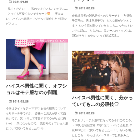
2021.09.01
2019.02.28
見てください！！ 私のつけているこのピアス…
とっても可愛くないですかー？
実はコ
会社経営者の20代男性へのリサーチ！ （年収数
レ、 ハイスぺ総研オリジナルで制作した 特別な
千万円の、天才系男子♡） どんな服がグッとく
ピアス…
る？ という話を聞いていたところ… 今年のトレ
ンドの話に。 ちなみに、黒レースのトップスは
OKだそう！ かわいいって&#x2728…
ハイスペ男性にモテるビジュアル
ハイスペ男性にモテるテクニック
ハイスペ男性に聞く、オフシ
ョルはモテ服なのか問題
ハイスぺ男性に聞く、分かっ
2019.02.28
ていても…の必殺技♡
今回はライトなテーマで♡ 女性の服装について
2019.02.28
もリサーチ中ですが、 赤裸々な意見が多くて面
白いです。笑 （そして本音すぎて心がたまに痛
モテ服リサーチが趣味になってる今日このごろ。
いw） 気になったので、 流行りのオフショル服
・30代 会社経営者 年収1億円 ・40代 会社員 年
について聞いてみました♡ 今…
収1000万円 に聞いてみましたー！ いろいろ聞い
たところ… やっぱりノースリーブは鉄板みた