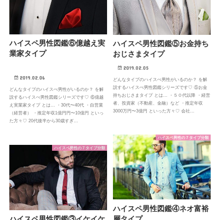
ハイスペ男性図鑑⑥億越え実
ハイスペ男性図鑑⑤お金持ち
業家タイプ
おじさまタイプ
2019.02.05
2019.02.06
どんなタイプのハイスぺ男性がいるのか？ を解
説するハイスぺ男性図鑑シリーズです♡ ⑤お金
どんなタイプのハイスぺ男性がいるのか？ を解
持ちおじさまタイプ とは… ・５０代以降 ・経営
説するハイスぺ男性図鑑シリーズです♡ ⑥億越
者、投資家（不動産、金融）など ・推定年収
え実業家タイプ とは… ・30代〜40代 ・自営業
3000万円〜3億円 といった方々♡ 会社…
（経営者） ・推定年収1億円円〜10億円 といっ
た方々♡ 20代後半から30歳すぎ…
ハイスペ男性の７タイプ分類
ハイスペ男性の７タイプ分類
ハイスペ男性図鑑④ネオ富裕
層タイプ
ハイスペ男性図鑑③イケイケ