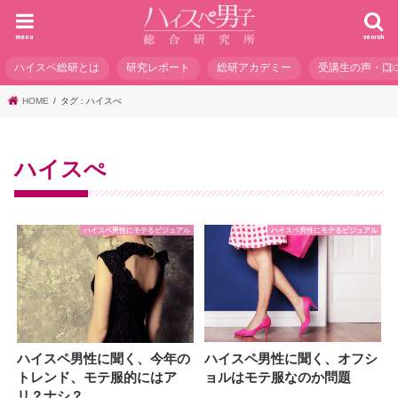
menu
search
ハイスペ総研とは
研究レポート
総研アカデミー
受講生の声・口
HOME
タグ : ハイスぺ
ハイスぺ
ハイスペ男性にモテるビジュアル
ハイスペ男性にモテるビジュアル
ハイスペ男性に聞く、オフシ
ハイスペ男性に聞く、今年の
ョルはモテ服なのか問題
トレンド、モテ服的にはア
リ？ナシ？