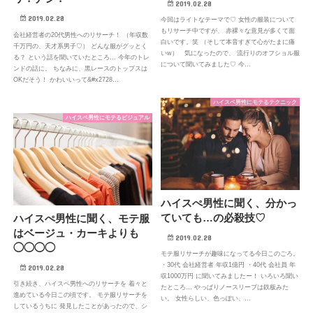
2019.02.28
2019.02.28
今回はライトなテーマで♡ 女性の服装について
もリサーチ中ですが、 赤裸々な意見が多くて面
会社経営者の20代男性へのリサーチ！ （年収数
白いです。笑 （そして本音すぎて心がたまに痛
千万円の、天才系男子♡） どんな服がグッとく
いw） 気になったので、 流行りのオフショル服
る？ という話を聞いていたところ… 今年のトレ
について聞いてみました♡ 今…
ンドの話に。 ちなみに、黒レースのトップスは
OKだそう！ かわいいって&#x2728…
ハイスペ男性にモテるテクニック
ハイスペ男性にモテるビジュアル
ハイスぺ男性に聞く、分かっ
ていても…の必殺技♡
ハイスぺ男性に聞く、モテ服
はベージュ・カーキよりも
2019.02.28
◯◯◯◯
モテ服リサーチが趣味になってる今日このごろ。
・30代 会社経営者 年収1億円 ・40代 会社員 年
2019.02.28
収1000万円 に聞いてみましたー！ いろいろ聞い
引き続き、ハイスペ男性へのリサーチを 着々と
たところ… やっぱりノースリーブは鉄板みた
進めている今日この頃です。 モテ服リサーチを
い。 女性らしい、色っぽい、…
しているうちに 発見したことがあったので、シ