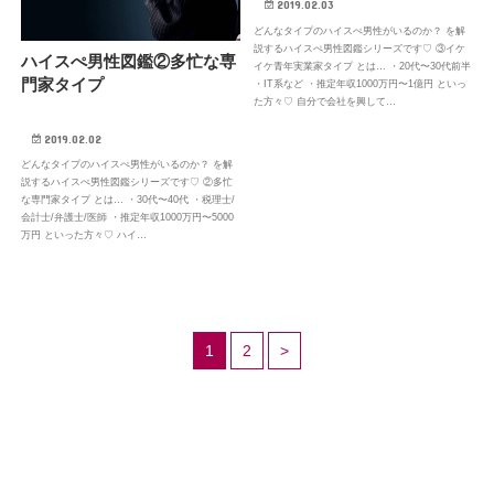
2019.02.03
どんなタイプのハイスぺ男性がいるのか？ を解
説するハイスぺ男性図鑑シリーズです♡ ③イケ
ハイスぺ男性図鑑②多忙な専
イケ青年実業家タイプ とは… ・20代〜30代前半
門家タイプ
・IT系など ・推定年収1000万円〜1億円 といっ
た方々♡ 自分で会社を興して…
2019.02.02
どんなタイプのハイスぺ男性がいるのか？ を解
説するハイスぺ男性図鑑シリーズです♡ ②多忙
な専門家タイプ とは… ・30代〜40代 ・税理士/
会計士/弁護士/医師 ・推定年収1000万円〜5000
万円 といった方々♡ ハイ…
1
2
>