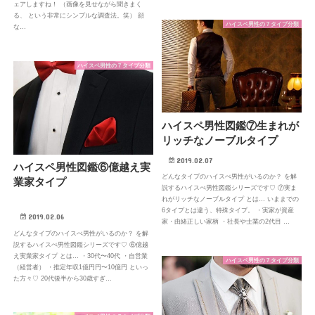
ェアしますね！ （画像を見せながら聞きまく
る、 という非常にシンプルな調査法。笑） 顔
ハイスペ男性の７タイプ分類
な…
ハイスペ男性の７タイプ分類
ハイスペ男性図鑑⑦生まれが
リッチなノーブルタイプ
2019.02.07
ハイスペ男性図鑑⑥億越え実
どんなタイプのハイスぺ男性がいるのか？ を解
業家タイプ
説するハイスぺ男性図鑑シリーズです♡ ⑦実ま
れがリッチなノーブルタイプ とは… いままでの
6タイプとは違う、特殊タイプ。 ・実家が資産
2019.02.06
家・由緒正しい家柄 ・社長や士業の2代目 …
どんなタイプのハイスぺ男性がいるのか？ を解
説するハイスぺ男性図鑑シリーズです♡ ⑥億越
え実業家タイプ とは… ・30代〜40代 ・自営業
ハイスペ男性の７タイプ分類
（経営者） ・推定年収1億円円〜10億円 といっ
た方々♡ 20代後半から30歳すぎ…