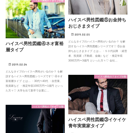
ハイスペ男性の７タイプ分類
ハイスペ男性図鑑⑤お金持ち
おじさまタイプ
2019.02.05
どんなタイプのハイスぺ男性がいるのか？ を解
ハイスペ男性図鑑④ネオ富裕
説するハイスぺ男性図鑑シリーズです♡ ⑤お金
層タイプ
持ちおじさまタイプ とは… ・５０代以降 ・経営
者、投資家（不動産、金融）など ・推定年収
3000万円〜3億円 といった方々♡ 会社…
2019.02.04
どんなタイプのハイスぺ男性がいるのか？ を解
説するハイスぺ男性図鑑シリーズです♡ ④ネオ
ハイスペ男性の７タイプ分類
富裕層タイプ とは… ・30代〜40代 ・自営業、
投資家など ・推定年収1000万円〜1億円 といっ
た方々♡ 大学を出て新卒で企業に…
ハイスペ男性の７タイプ分類
ハイスペ男性図鑑③イケイケ
青年実業家タイプ