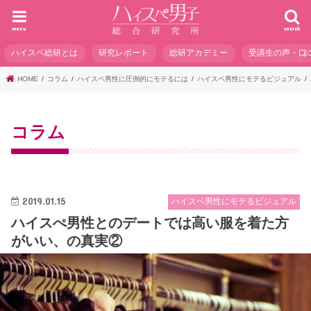
menu
search
ハイスペ総研とは
研究レポート
総研アカデミー
受講生の声・口
HOME
コラム
ハイスペ男性に圧倒的にモテるには
ハイスペ男性にモテるビジュアル
コラム
2019.01.15
ハイスペ男性にモテるビジュアル
ハイスぺ男性とのデートでは高い服を着た方
がいい、の真実②