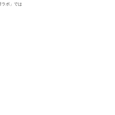
研ラボ」では
。