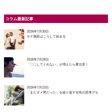
コラム最新記事
2026年7月30日
モテ無双はこうして始まる
2026年7月28日
「〇〇してくれない」が増えたら要注意！
2026年7月23日
「またダメ男だった」を繰り返す女性の思考グセ