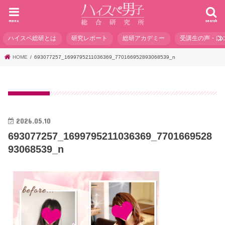
menu
search
ハイスペ総研とは
研究レポート
総研アカデミー
受講生の声・口
HOME
693077257_1699795211036369_770166952893068539_n
2026.05.10
693077257_1699795211036369_7701669528
93068539_n