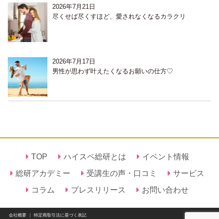
2026年7月21日
尽くせば尽くすほど、愛されなくなるカラクリ
2026年7月17日
男性が思わず叶えたくなるお願いの仕方♡
TOP
ハイスペ総研とは
イベント情報
総研アカデミー
受講生の声・口コミ
サービス
コラム
プレスリリース
お問い合わせ
会社概要
｜
特定商取引法に基づく表記