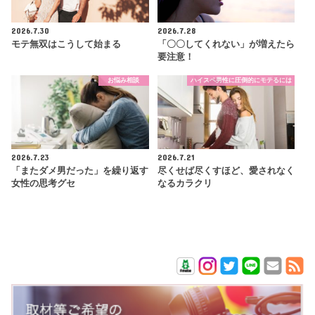
2026.7.30
2026.7.28
モテ無双はこうして始まる
「〇〇してくれない」が増えたら
要注意！
お悩み相談
ハイスペ男性に圧倒的にモテるには
2026.7.23
2026.7.21
「またダメ男だった」を繰り返す
尽くせば尽くすほど、愛されなく
女性の思考グセ
なるカラクリ