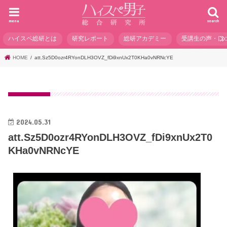
menu
search
ハイスペ総研とは
研究レポート
総研アカデミー
受講生の声・口
HOME
att.Sz5D0ozr4RYonDLH3OVZ_fDi9xnUx2T0KHa0vNRNcYE
2024.05.31
att.Sz5D0ozr4RYonDLH3OVZ_fDi9xnUx2T0
KHa0vNRNcYE