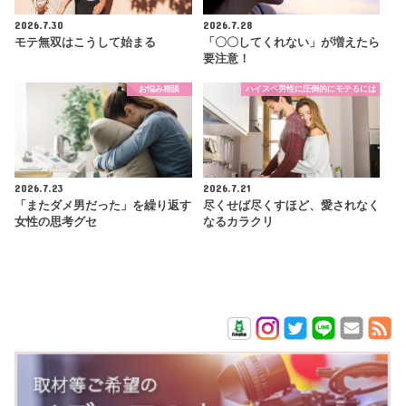
2026.7.30
2026.7.28
モテ無双はこうして始まる
「〇〇してくれない」が増えたら
要注意！
お悩み相談
ハイスペ男性に圧倒的にモテるには
2026.7.23
2026.7.21
「またダメ男だった」を繰り返す
尽くせば尽くすほど、愛されなく
女性の思考グセ
なるカラクリ