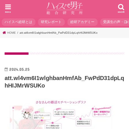
menu
search
ハイスペ総研とは
研究レポート
総研アカデミー
受講生の声・口
HOME
att.wl4vm6I1wlghbanHmfAb_FwPdD31dpLqhHIJMrWSUKo
2024.05.25
att.wl4vm6I1wlghbanHmfAb_FwPdD31dpLq
hHIJMrWSUKo