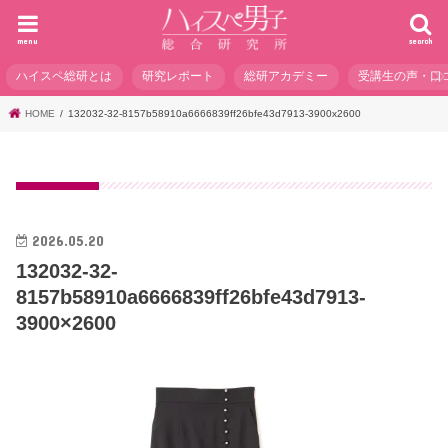
menu
search
ハイスペ総研とは
研究レポート
総研アカデミー
受講生の声・口
HOME
132032-32-8157b58910a6666839ff26bfe43d7913-3900x2600
2026.05.20
132032-32-
8157b58910a6666839ff26bfe43d7913-
3900×2600