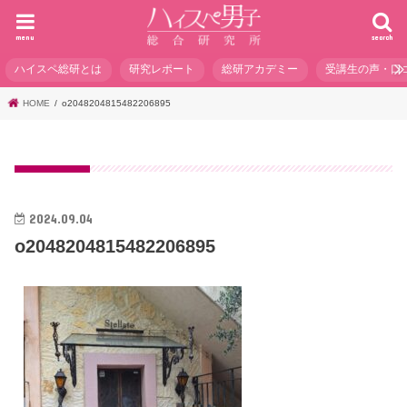
menu
search
ハイスペ総研とは
研究レポート
総研アカデミー
受講生の声・口
HOME
o2048204815482206895
2024.09.04
o2048204815482206895