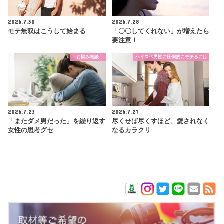
2026.7.30
2026.7.28
モテ無双はこうして始まる
「〇〇してくれない」が増えたら
要注意！
お悩み相談
ハイスペ男性に圧倒的にモテるには
2026.7.23
2026.7.21
「またダメ男だった」を繰り返す
尽くせば尽くすほど、愛されなく
女性の思考グセ
なるカラクリ