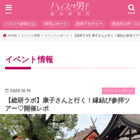
menu
search
ハイスペ総研とは
研究レポート
総研アカデミー
受講生の声・口
HOME
イベント情報
イベントレポート
【総研ラボ】康子さんと行く！縁結び参拝ツア
イベント情報
2020.10.19
イベントレポート
【総研ラボ】康子さんと行く！縁結び参拝ツ
アー♡開催レポ