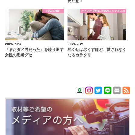
要注意！
お悩み相談
ハイスペ男性に圧倒的にモテるには
2026.7.23
2026.7.21
「またダメ男だった」を繰り返す
尽くせば尽くすほど、愛されなく
女性の思考グセ
なるカラクリ