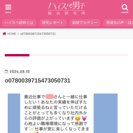
menu
search
ハイスペ総研とは
研究レポート
総研アカデミー
受講生の声・口
HOME
o0780039715473050731
2024.08.10
o0780039715473050731