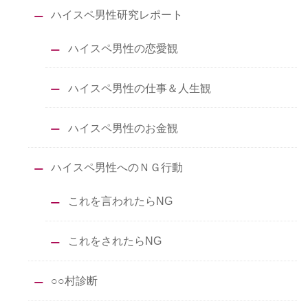
ハイスペ男性研究レポート
ハイスペ男性の恋愛観
ハイスペ男性の仕事＆人生観
ハイスペ男性のお金観
ハイスペ男性へのＮＧ行動
これを言われたらNG
これをされたらNG
○○村診断