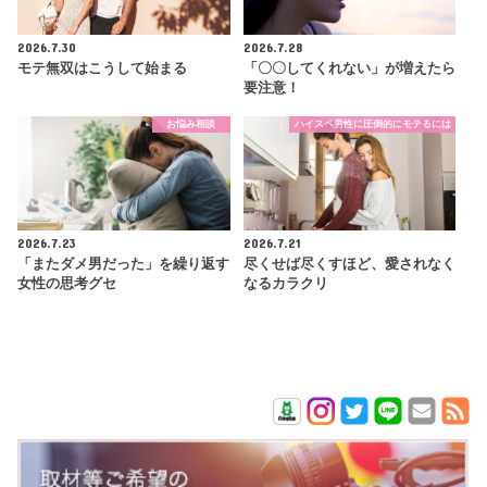
2026.7.30
2026.7.28
モテ無双はこうして始まる
「〇〇してくれない」が増えたら
要注意！
お悩み相談
ハイスペ男性に圧倒的にモテるには
2026.7.23
2026.7.21
「またダメ男だった」を繰り返す
尽くせば尽くすほど、愛されなく
女性の思考グセ
なるカラクリ