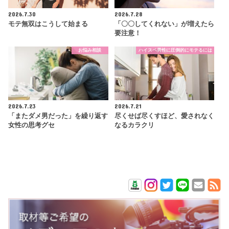
2026.7.30
2026.7.28
モテ無双はこうして始まる
「〇〇してくれない」が増えたら
要注意！
お悩み相談
ハイスペ男性に圧倒的にモテるには
2026.7.23
2026.7.21
「またダメ男だった」を繰り返す
尽くせば尽くすほど、愛されなく
女性の思考グセ
なるカラクリ