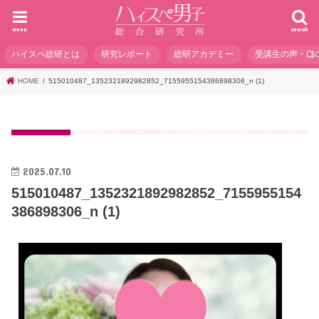
menu
search
ハイスペ総研とは
研究レポート
総研アカデミー
受講生の声・口
HOME
515010487_1352321892982852_7155955154386898306_n (1)
2025.07.10
515010487_1352321892982852_7155955154
386898306_n (1)