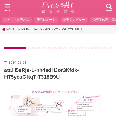
menu
search
ハイスペ総研とは
研究レポート
総研アカデミー
受講生の声・口
HOME
att.H5sRjs-L-nh4sdHJor3Kfdk-HT5yeaGftqTiT318B9U
2024.05.31
att.H5sRjs-L-nh4sdHJor3Kfdk-
HT5yeaGftqTiT318B9U