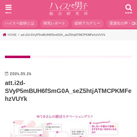
menu
search
ハイスペ総研とは
研究レポート
総研アカデミー
受講生の声・口
HOME
att.i2d-SVyP5mBUH6fSmG0A_seZ5htjATMCPKMFehzVUYk
2024.05.26
att.i2d-
SVyP5mBUH6fSmG0A_seZ5htjATMCPKMFe
hzVUYk