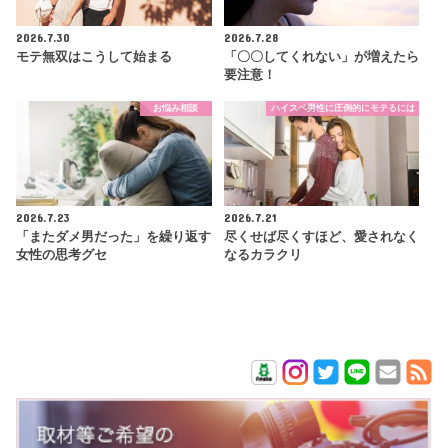
2026.7.30
2026.7.28
モテ無双はこうして始まる
「〇〇してくれない」が増えたら
要注意！
お悩み相談
ハイスペ男性に圧倒的にモテるには
2026.7.23
2026.7.21
「またダメ男だった」を繰り返す
尽くせば尽くすほど、愛されなく
女性の思考グセ
なるカラクリ