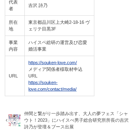
代表
吉沢 詩乃
者
所在
東京都品川区上大崎2-18-16 ヴ
地
ェリテ目黒3F
事業
ハイスペ総研の運営及び恋愛
内容
婚活事業
https://souken-love.com/
メディア関係者様取材申込
URL
URL
https://souken-
love.com/contact/media/
仲間と繋がり一歩踏み出す、大人の夢フェス「シャ
ウト！2023」にハイスぺ男子総合研究所所長の吉沢
詩乃が登壇＆ブース出展