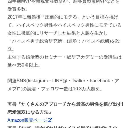
四半期MVPや新規受注数MVP、顧客貢献度MVPなどを
受賞多数。
2017年に離婚後「圧倒的にモテる」という目標を掲げ
て、ハイスペック男性やハイスペック男性にモテている
女性に徹底的にリサーチした結果と人脈を生かし
「ハイスペ男子総合研究所」(通称：ハイスペ総研)を設
立。
主催する婚活塾のセミナー・総研アカデミーの受講生は
延べ350名以上。
関連SNS(Instagram・LINE@・Twitter・Facebook・ア
メブロ)の読者・フォロワー数は10.3万人超え。
著書
『たくさんのアプローチから最高の男性を選び出す!
恋愛無双になる方法』
Amazon販売ページ