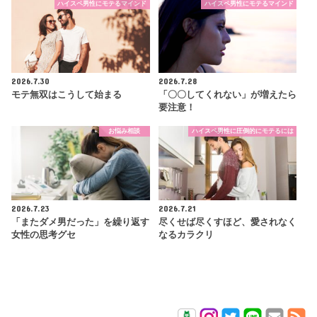
ハイスペ男性にモテるマインド
ハイスペ男性にモテるマインド
2026.7.30
2026.7.28
モテ無双はこうして始まる
「〇〇してくれない」が増えたら
要注意！
お悩み相談
ハイスペ男性に圧倒的にモテるには
2026.7.23
2026.7.21
「またダメ男だった」を繰り返す
尽くせば尽くすほど、愛されなく
女性の思考グセ
なるカラクリ