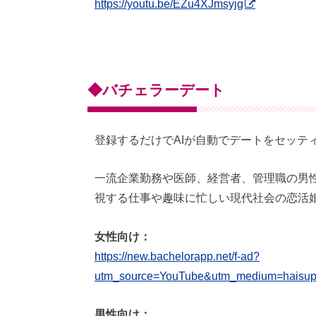
https://youtu.be/EZu4XJmsyjg
◆バチェラーデート
登録するだけでAIが自動でデートをセッテ
一流企業勤務や医師、経営者、管理職の男
視する仕事や趣味に忙しい現代社会の恋活
女性向け：
https://new.bachelorapp.net/f-ad?
utm_source=YouTube&utm_medium=haisu
男性向け：