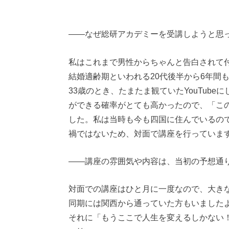
——なぜ総研アカデミーを受講しようと思
私はこれまで男性からちゃんと告白されて
結婚適齢期といわれる20代後半から6年間
33歳のとき、たまたま観ていたYouTub
ができる確率がとても高かったので、「こ
した。私は当時も今も四国に住んでいるの
禍ではないため、対面で講座を行っていま
——講座の雰囲気や内容は、当初の予想通
対面での講座はひと月に一度なので、大き
同期には関西から通っていた方もいました
それに「もうここで人生を変えるしかない