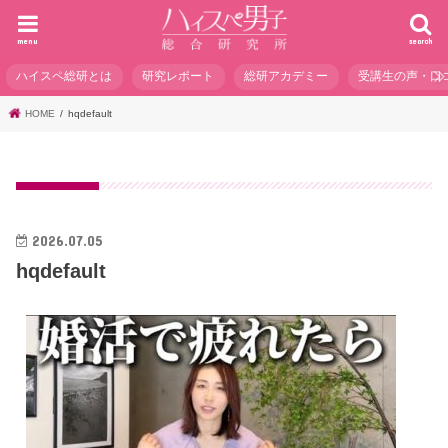
menu
search
ハイスペ総研とは
研究レポート
総研アカデミー
受講生の声・口
HOME
hqdefault
2026.07.05
hqdefault