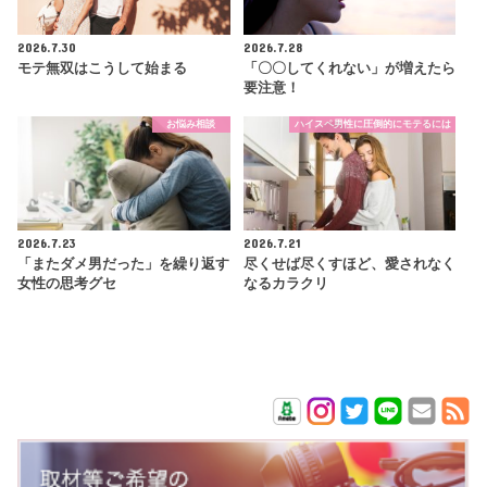
2026.7.30
2026.7.28
モテ無双はこうして始まる
「〇〇してくれない」が増えたら
要注意！
お悩み相談
ハイスペ男性に圧倒的にモテるには
2026.7.23
2026.7.21
「またダメ男だった」を繰り返す
尽くせば尽くすほど、愛されなく
女性の思考グセ
なるカラクリ