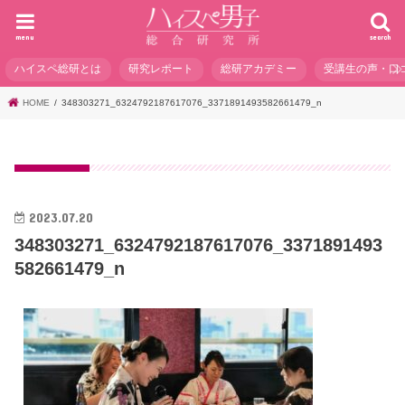
menu
search
ハイスペ総研とは
研究レポート
総研アカデミー
受講生の声・口
HOME
348303271_6324792187617076_3371891493582661479_n
2023.07.20
348303271_6324792187617076_3371891493
582661479_n