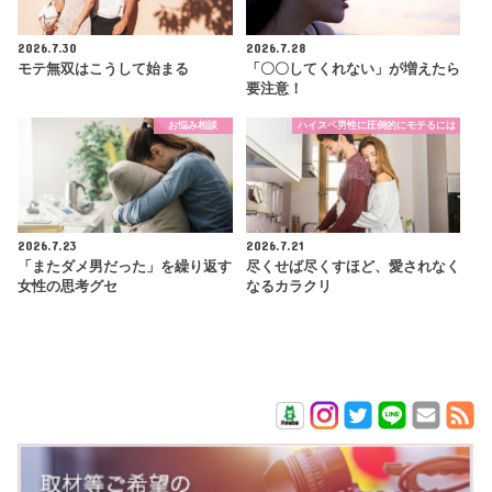
2026.7.30
2026.7.28
モテ無双はこうして始まる
「〇〇してくれない」が増えたら
要注意！
お悩み相談
ハイスペ男性に圧倒的にモテるには
2026.7.23
2026.7.21
「またダメ男だった」を繰り返す
尽くせば尽くすほど、愛されなく
女性の思考グセ
なるカラクリ