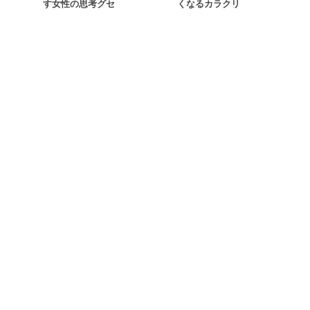
す女性の思考グセ
くなるカラクリ