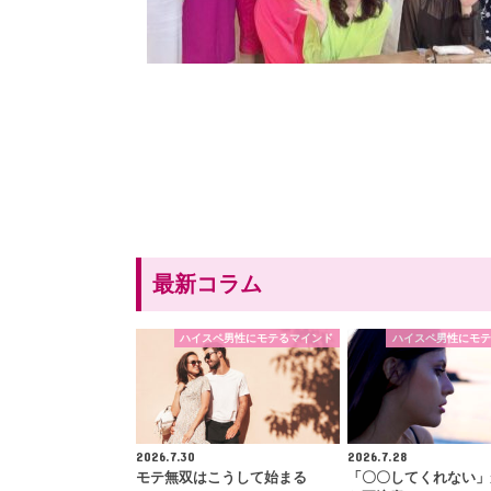
最新コラム
ハイスペ男性にモテるマインド
ハイスペ男性にモテ
2026.7.30
2026.7.28
モテ無双はこうして始まる
「〇〇してくれない」