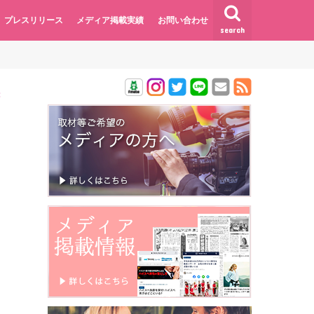
プレスリリース
メディア掲載実績
お問い合わせ
search