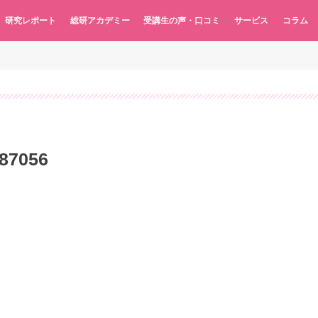
研究レポート
総研アカデミー
受講生の声・口コミ
サービス
コラム
687056