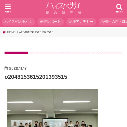
menu
search
ハイスペ総研とは
研究レポート
総研アカデミー
受講生の声・口
HOME
o2048153615201393515
2022.11.17
o2048153615201393515