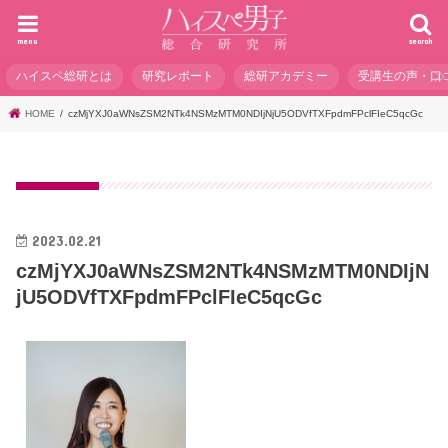
menu
search
ハイスペ総研とは
研究レポート
総研アカデミー
受講生の声・口
HOME
czMjYXJ0aWNsZSM2NTk4NSMzMTM0NDIjNjU5ODVfTXFpdmFPclFIeC5qcGc
2023.02.21
czMjYXJ0aWNsZSM2NTk4NSMzMTM0NDIjN
jU5ODVfTXFpdmFPclFIeC5qcGc