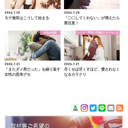
2026.7.30
2026.7.28
モテ無双はこうして始まる
「〇〇してくれない」が増えたら
要注意！
お悩み相談
ハイスペ男性に圧倒的にモテるには
2026.7.23
2026.7.21
「またダメ男だった」を繰り返す
尽くせば尽くすほど、愛されなく
女性の思考グセ
なるカラクリ