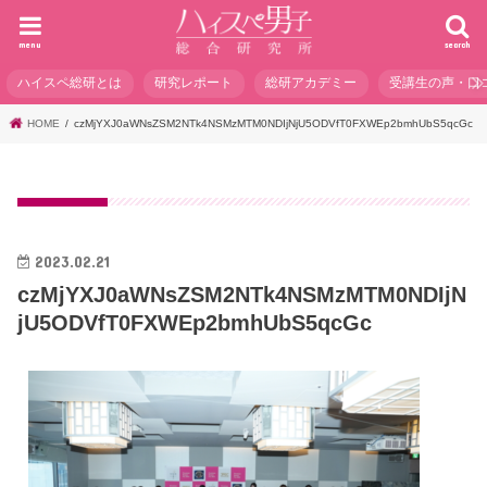
menu
search
ハイスペ総研とは
研究レポート
総研アカデミー
受講生の声・口
HOME
czMjYXJ0aWNsZSM2NTk4NSMzMTM0NDIjNjU5ODVfT0FXWEp2bmhUbS5qcGc
2023.02.21
czMjYXJ0aWNsZSM2NTk4NSMzMTM0NDIjN
jU5ODVfT0FXWEp2bmhUbS5qcGc