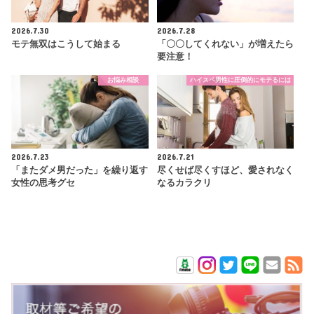
2026.7.30
2026.7.28
モテ無双はこうして始まる
「〇〇してくれない」が増えたら
要注意！
お悩み相談
ハイスペ男性に圧倒的にモテるには
2026.7.23
2026.7.21
「またダメ男だった」を繰り返す
尽くせば尽くすほど、愛されなく
女性の思考グセ
なるカラクリ