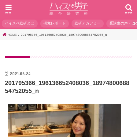
menu
search
ハイスペ総研とは
研究レポート
総研アカデミー
受講生の声・口
HOME
201795366_196136652408036_1897480068854752055_n
2021.06.24
201795366_196136652408036_18974800688
54752055_n