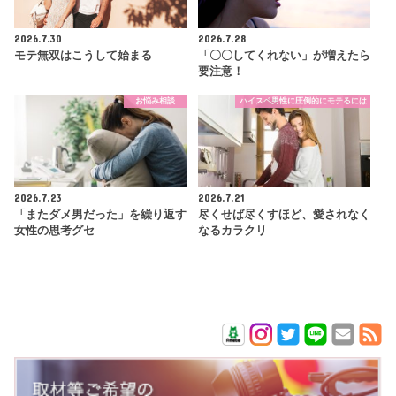
2026.7.30
2026.7.28
モテ無双はこうして始まる
「〇〇してくれない」が増えたら
要注意！
お悩み相談
ハイスペ男性に圧倒的にモテるには
2026.7.23
2026.7.21
「またダメ男だった」を繰り返す
尽くせば尽くすほど、愛されなく
女性の思考グセ
なるカラクリ