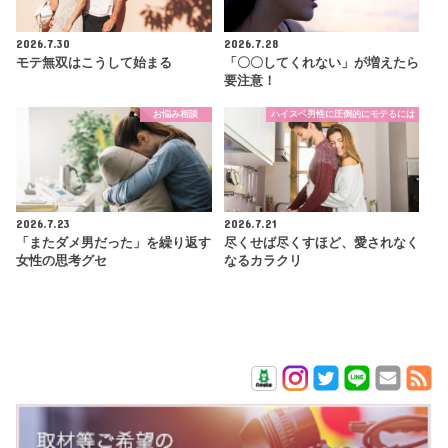
2026.7.30
2026.7.28
モテ無双はこうして始まる
「〇〇してくれない」が増えたら
要注意！
お悩み相談
ハイスペ男性に圧倒的にモテるには
2026.7.23
2026.7.21
「またダメ男だった」を繰り返す
尽くせば尽くすほど、愛されなく
女性の思考グセ
なるカラクリ