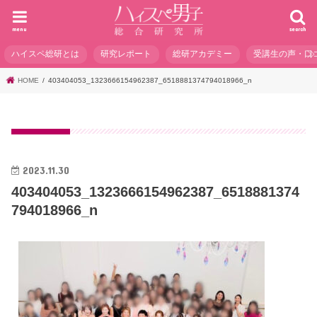
menu
search
ハイスペ総研とは
研究レポート
総研アカデミー
受講生の声・口
HOME
403404053_1323666154962387_6518881374794018966_n
2023.11.30
403404053_1323666154962387_6518881374
794018966_n