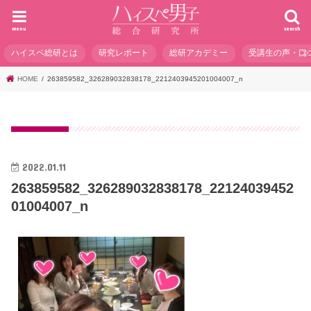
menu
search
ハイスペ総研とは
研究レポート
総研アカデミー
受講生の声・口
HOME
263859582_326289032838178_2212403945201004007_n
2022.01.11
263859582_326289032838178_22124039452
01004007_n