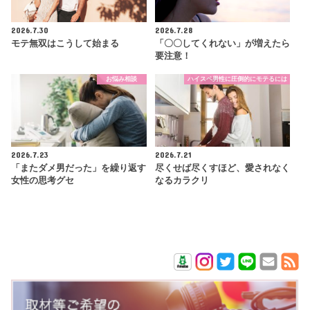
2026.7.30
2026.7.28
モテ無双はこうして始まる
「〇〇してくれない」が増えたら
要注意！
お悩み相談
ハイスペ男性に圧倒的にモテるには
2026.7.23
2026.7.21
「またダメ男だった」を繰り返す
尽くせば尽くすほど、愛されなく
女性の思考グセ
なるカラクリ