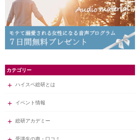
カテゴリー
ハイスペ総研とは
イベント情報
総研アカデミー
受講生の声・口コミ