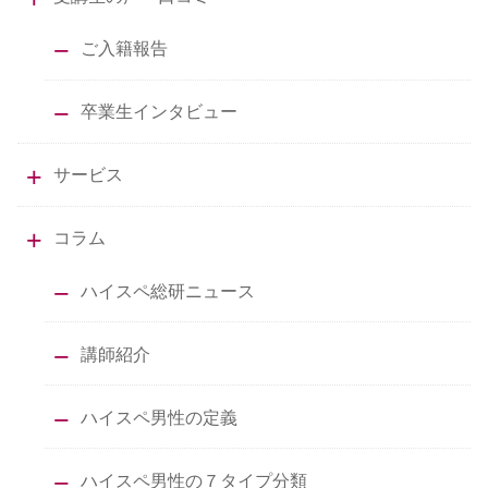
ご入籍報告
卒業生インタビュー
サービス
コラム
ハイスペ総研ニュース
講師紹介
ハイスペ男性の定義
ハイスペ男性の７タイプ分類