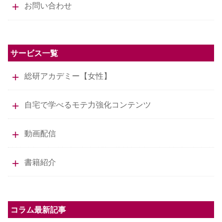
お問い合わせ
サービス一覧
総研アカデミー【女性】
自宅で学べるモテ力強化コンテンツ
動画配信
書籍紹介
コラム最新記事