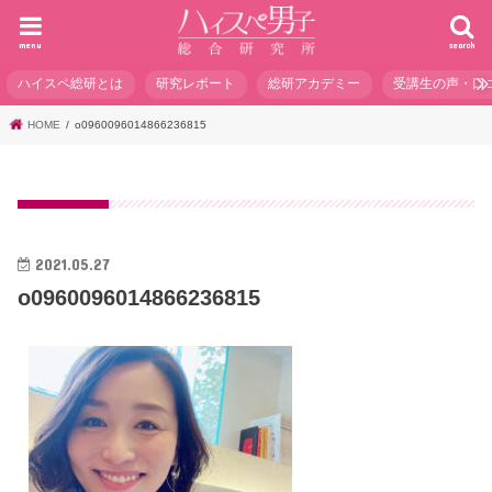
menu
search
ハイスペ総研とは
研究レポート
総研アカデミー
受講生の声・口
HOME
o0960096014866236815
2021.05.27
o0960096014866236815